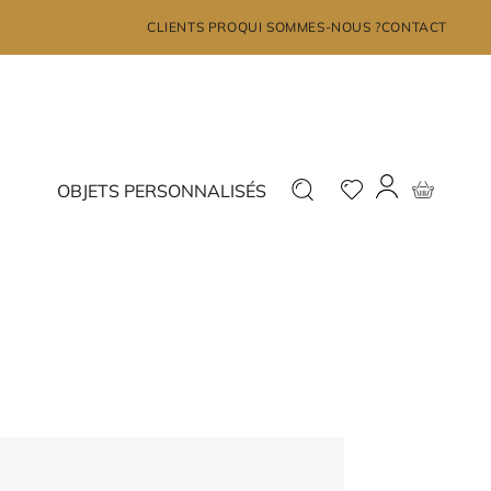
×
CLIENTS PRO
QUI SOMMES-NOUS ?
CONTACT
MON COMPTE
Déjà inscrit ?
Nouveau ?
OBJETS PERSONNALISÉS
Connectez-vous
Inscrivez-vous
J'ai oublié mon mot de passe?
JE ME CONNECTE