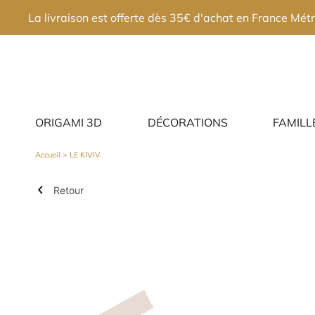
×
La livraison est offerte dès 35€ d'achat en France Métr
ORIGAMI 3D
DÉCORATIONS
FAMILL
Accueil
> LE KIVIV
Retour