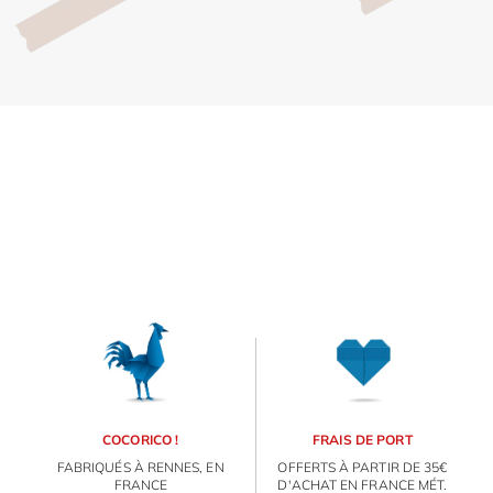
Inscri
m
vous
d
p
COCORICO !
FRAIS DE PORT
FABRIQUÉS À RENNES, EN
OFFERTS À PARTIR DE 35€
FRANCE
D'ACHAT EN FRANCE MÉT.