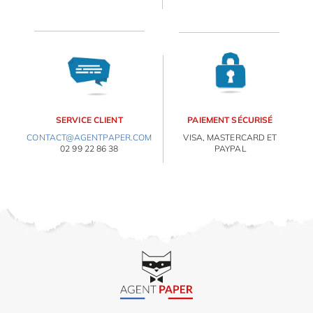
ORIGAMI 3D
DÉCORATIONS
FAMILLE & ENFANTS
E
va
m
PAPETERIE
d
SERVICE CLIENT
PAIEMENT SÉCURISÉ
je
CONTACT@AGENTPAPER.COM
VISA, MASTERCARD ET
IDÉES CADEAUX
re
02 99 22 86 38
PAYPAL
av
pr
OBJETS PERSONNALISÉS
co
d
la
po
d
co
.