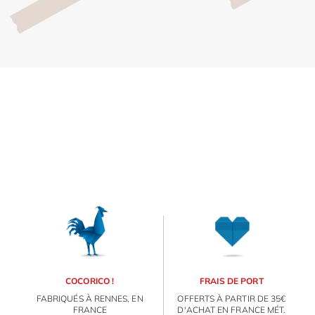
Inscri
m
vous
d
p
COCORICO !
FRAIS DE PORT
FABRIQUÉS À RENNES, EN
OFFERTS À PARTIR DE 35€
FRANCE
D'ACHAT EN FRANCE MÉT.