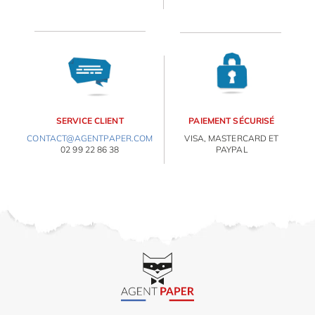
ORIGAMI 3D
DÉCORATIONS
FAMILLE & ENFANTS
E
va
m
PAPETERIE
d
SERVICE CLIENT
PAIEMENT SÉCURISÉ
je
CONTACT@AGENTPAPER.COM
VISA, MASTERCARD ET
IDÉES CADEAUX
re
02 99 22 86 38
PAYPAL
av
pr
OBJETS PERSONNALISÉS
co
d
la
po
d
co
.