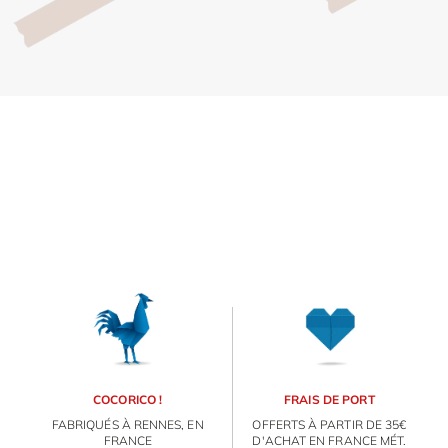
Inscri
m
vous
d
p
COCORICO !
FRAIS DE PORT
FABRIQUÉS À RENNES, EN
OFFERTS À PARTIR DE 35€
FRANCE
D'ACHAT EN FRANCE MÉT.