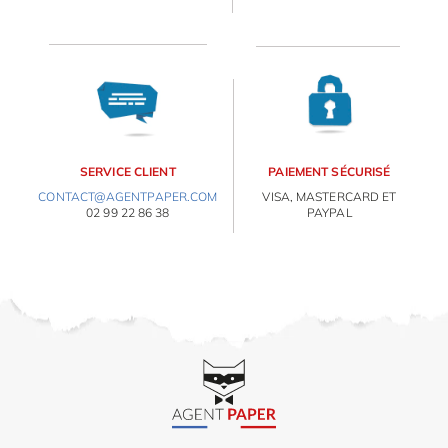
ORIGAMI 3D
DÉCORATIONS
FAMILLE & ENFANTS
E
va
m
PAPETERIE
d
SERVICE CLIENT
PAIEMENT SÉCURISÉ
je
CONTACT@AGENTPAPER.COM
VISA, MASTERCARD ET
IDÉES CADEAUX
re
02 99 22 86 38
PAYPAL
av
pr
OBJETS PERSONNALISÉS
co
d
la
po
d
co
.