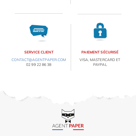
ORIGAMI 3D
DÉCORATIONS
FAMILLE & ENFANTS
E
va
m
PAPETERIE
d
SERVICE CLIENT
PAIEMENT SÉCURISÉ
je
CONTACT@AGENTPAPER.COM
VISA, MASTERCARD ET
IDÉES CADEAUX
re
02 99 22 86 38
PAYPAL
av
pr
OBJETS PERSONNALISÉS
co
d
la
po
d
co
.