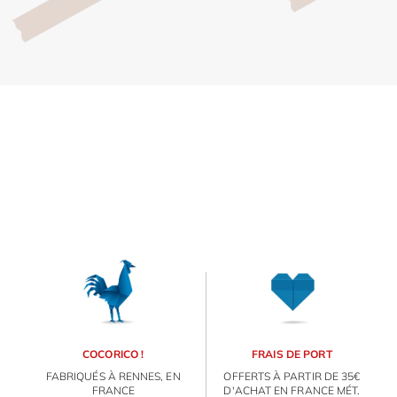
Inscri
m
vous
d
p
COCORICO !
FRAIS DE PORT
FABRIQUÉS À RENNES, EN
OFFERTS À PARTIR DE 35€
FRANCE
D'ACHAT EN FRANCE MÉT.