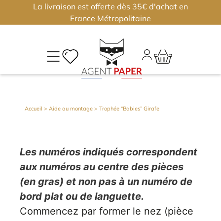
La livraison est offerte dès 35€ d'achat en
×
×
France Métropolitaine
M
CO
Déjà
Accueil
>
Aide au montage
>
Trophée “Babies” Girafe
inscri
?
Conne
Les numéros indiqués correspondent
vous
aux numéros au centre des pièces
(en gras) et non pas à un numéro de
bord plat ou de languette.
Nouv
J'
Commencez par former le nez (pièce
ou
?
m