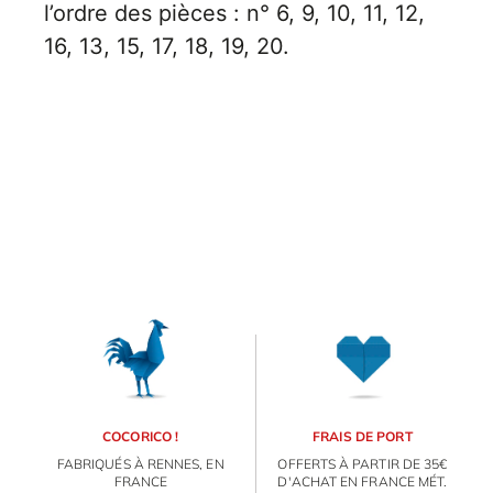
l’ordre des pièces : n° 6, 9, 10, 11, 12,
16, 13, 15, 17, 18, 19, 20.
E
va
m
d
je
re
av
pr
ORIGAMI 3D
co
d
la
DÉCORATIONS
po
d
co
FAMILLE & ENFANTS
.
COCORICO !
FRAIS DE PORT
PAPETERIE
FABRIQUÉS À RENNES, EN
OFFERTS À PARTIR DE 35€
FRANCE
D'ACHAT EN FRANCE MÉT.