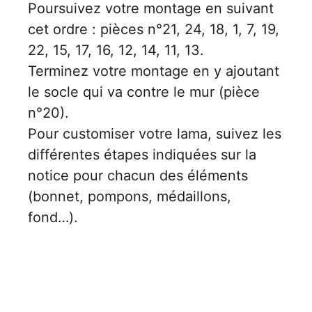
Poursuivez votre montage en suivant
cet ordre : pièces n°21, 24, 18, 1, 7, 19,
22, 15, 17, 16, 12, 14, 11, 13.
Terminez votre montage en y ajoutant
E
le socle qui va contre le mur (pièce
va
m
n°20).
d
je
Pour customiser votre lama, suivez les
re
différentes étapes indiquées sur la
av
pr
notice pour chacun des éléments
co
d
(bonnet, pompons, médaillons,
la
fond…).
po
d
co
.
ORIGAMI 3D