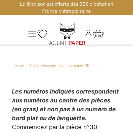
La livraison est offerte dès 35€ d'achat en
×
×
France Métropolitaine
M
CO
Déjà
Accueil
>
Aide au montage
>
Lama en papier 3D
inscri
?
Conne
Les numéros indiqués correspondent
vous
aux numéros au centre des pièces
(en gras) et non pas à un numéro de
bord plat ou de languette.
Nouv
J'
Commencez par la pièce n°30.
ou
?
m