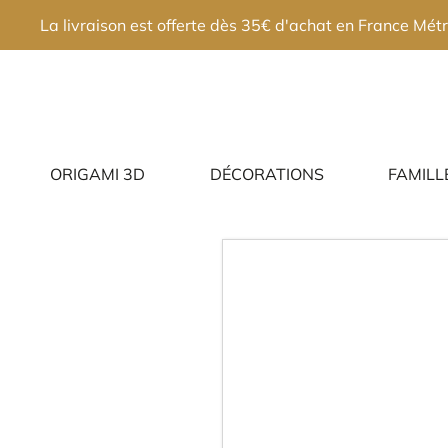
×
La livraison est offerte dès 35€ d'achat en France Métr
ORIGAMI 3D
DÉCORATIONS
FAMILL