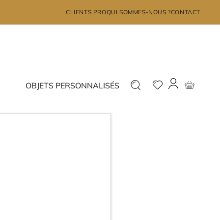
×
CLIENTS PRO
QUI SOMMES-NOUS ?
CONTACT
MON COMPTE
Déjà inscrit ?
Nouveau ?
OBJETS PERSONNALISÉS
Connectez-vous
Inscrivez-vous
J'ai oublié mon mot de passe?
JE ME CONNECTE