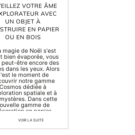
EILLEZ VOTRE ÂME
EXPLORATEUR AVEC
UN OBJET À
STRUIRE EN PAPIER
OU EN BOIS
la magie de Noël s'est
et bien évaporée, vous
 peut-être encore des
es dans les yeux. Alors
'est le moment de
couvrir notre gamme
Cosmos dédiée à
ploration spatiale et à
mystères. Dans cette
ouvelle gamme de
écoration en papier
éveloppée par nos
VOIR LA SUITE
igners, retrouvez un
 à construire en papier