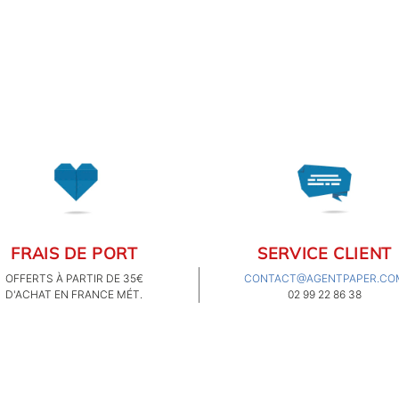
d'extinction, le panda est
adulé pour son côté
l'exp
nounours et la particularité
de son poil.
FRAIS DE PORT
SERVICE CLIENT
OFFERTS À PARTIR DE 35€
CONTACT@AGENTPAPER.CO
D'ACHAT EN FRANCE MÉT.
02 99 22 86 38