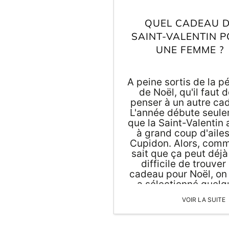
QUEL CADEAU 
SAINT-VALENTIN 
UNE FEMME ?
A peine sortis de la p
de Noël, qu'il faut d
penser à un autre ca
L'année débute seul
que la Saint-Valentin 
à grand coup d'aile
Cupidon. Alors, com
sait que ça peut déjà
difficile de trouver
cadeau pour Noël, on
a sélectionné quelq
idées pour un cadea
ORIGAMI 3D
VOIR LA SUITE
Saint-Valentin pour
femme.
DÉCORATIONS