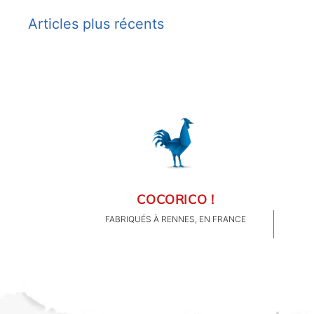
Navigation
FAMILLE & ENFANTS
Articles plus récents
des
PAPETERIE
articles
IDÉES CADEAUX
OBJETS PERSONNALISÉS
COCORICO !
FABRIQUÉS À RENNES, EN FRANCE