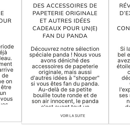
DES ACCESSOIRES DE
RÉV
DE
PAPETERIE ORIGINALE
D’
POUR
ET AUTRES IDÉES
CADEAUX POUR UN(E)
CON
FAN DU PANDA
ériode
Découvrez notre sélection
Si 
éjà
spéciale panda ! Nous vous
bel 
deau.
avons déniché des
avez
ement
accessoires de papeterie
étoil
arrive
originale, mais aussi
c
s de
d'autres idées à "shopper"
dé
me on
si vous êtes fan du panda.
 être
Au-delà de sa petite
l'ex
 un
bouille toute ronde et de
ses 
 vous
son air innocent, le panda
n
ues
c'est avant tout un
d
u de
symbole ! Devenu le
d
 une
VOIR LA SUITE
symbole des espèces
des
animales en voie
objet